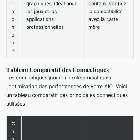
r
graphiques, idéal pour
coûteux, vérifiez
a
les jeux et les
la compatibilité
p
applications
avec la carte
hi
professionnelles
mère
q
u
e
Tableau Comparatif des Connectiques
Les connectiques jouent un rôle crucial dans
l’optimisation des performances de votre AIO. Voici
un tableau comparatif des principales connectiques
utilisées :
C
o
n