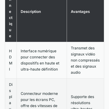
n
e
Description
Avantages
ct
iq
u
e
Transmet des
H
Interface numérique
signaux vidéo
D
pour connecter des
non compressés
M
dispositifs en haute et
et des signaux
I
ultra-haute définition
audio
Di
s
Connecteur moderne
pl
Supporte des
pour les écrans PC,
a
résolutions
offre des vitesses de
y
ultra-hautes,