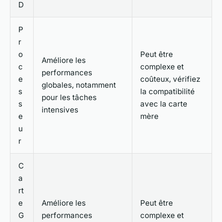
D
P
r
o
Peut être
Améliore les
c
complexe et
performances
e
coûteux, vérifiez
globales, notamment
s
la compatibilité
pour les tâches
s
avec la carte
intensives
e
mère
u
r
C
a
rt
e
Améliore les
Peut être
G
performances
complexe et