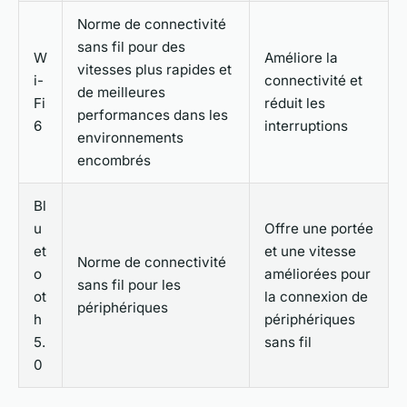
Norme de connectivité
sans fil pour des
W
Améliore la
vitesses plus rapides et
i-
connectivité et
de meilleures
Fi
réduit les
performances dans les
6
interruptions
environnements
encombrés
Bl
u
Offre une portée
et
et une vitesse
Norme de connectivité
o
améliorées pour
sans fil pour les
ot
la connexion de
périphériques
h
périphériques
5.
sans fil
0