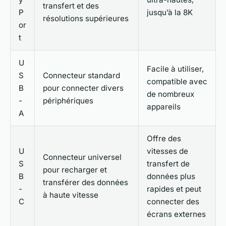
transfert et des
P
jusqu’à la 8K
résolutions supérieures
or
t
U
Facile à utiliser,
S
Connecteur standard
compatible avec
B
pour connecter divers
de nombreux
-
périphériques
appareils
A
Offre des
U
vitesses de
Connecteur universel
S
transfert de
pour recharger et
B
données plus
transférer des données
-
rapides et peut
à haute vitesse
C
connecter des
écrans externes