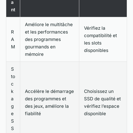
a
nt
Améliore le multitâche
Vérifiez la
R
et les performances
compatibilité et
A
des programmes
les slots
M
gourmands en
disponibles
mémoire
S
to
c
k
Accélère le démarrage
Choisissez un
a
des programmes et
SSD de qualité et
g
des jeux, améliore la
vérifiez l’espace
e
fiabilité
disponible
S
S