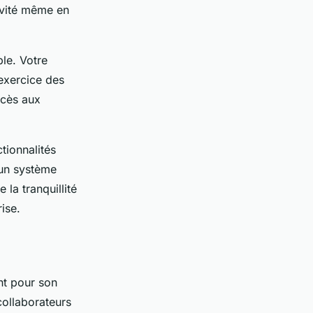
tivité même en
le. Votre
'exercice des
ccès aux
tionnalités
 un système
 la tranquillité
ise.
nt pour son
collaborateurs