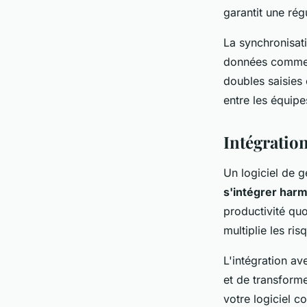
garantit une régu
La synchronisat
données commerc
doubles saisies e
entre les équip
Intégration
Un logiciel de g
s'intégrer ha
productivité quo
multiplie les ris
L'intégration a
et de transform
votre logiciel c