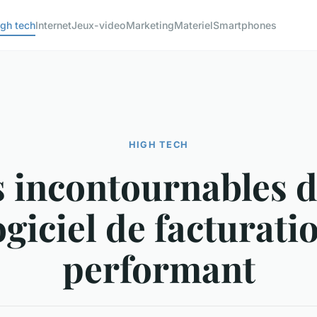
igh tech
Internet
Jeux-video
Marketing
Materiel
Smartphones
HIGH TECH
s incontournables d
ogiciel de facturati
performant