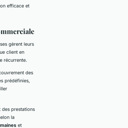
on efficace et
ommerciale
ses gèrent leurs
e client en
e récurrente.
ecouvrement des
s prédéfinies,
ller
t des prestations
elon la
umaines
et