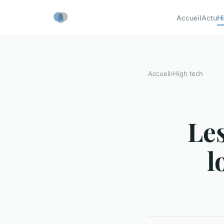
Accueil
Actu
H
Accueil
›
High tech
Le
l