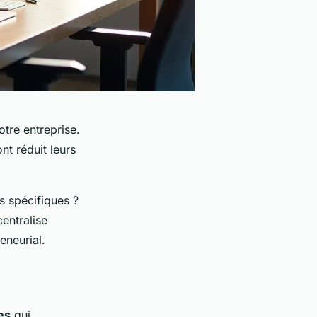
tre entreprise.
nt réduit leurs
s spécifiques ?
entralise
eneurial.
es
qui