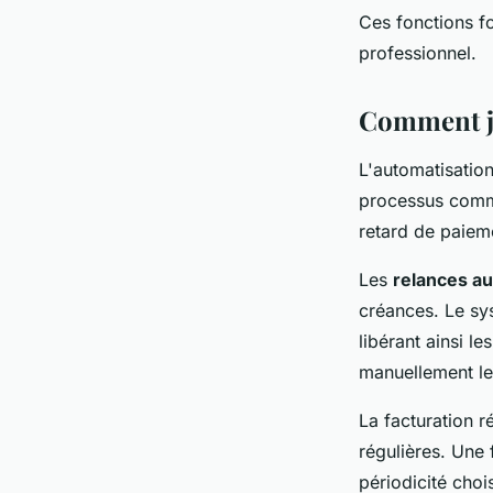
Ces fonctions fo
professionnel.
Comment je
L'automatisation
processus comme
retard de paiem
Les
relances a
créances. Le sy
libérant ainsi l
manuellement les
La facturation r
régulières. Une 
périodicité choi