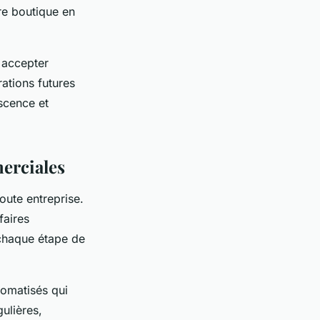
re boutique en
t accepter
rations futures
escence et
erciales
oute entreprise.
faires
haque étape de
omatisés qui
ulières,