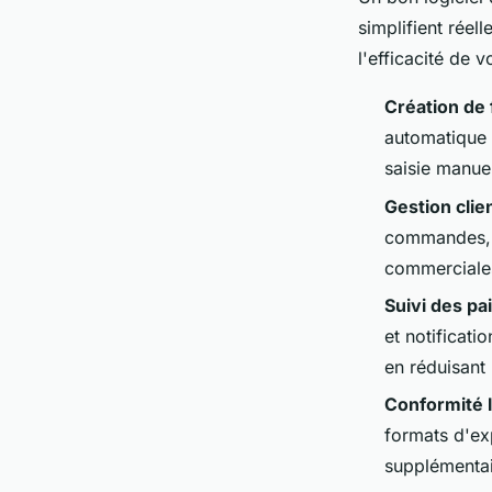
simplifient réel
l'efficacité de 
Création de 
automatique 
saisie manuel
Gestion clie
commandes, c
commerciales
Suivi des p
et notificat
en réduisant
Conformité 
formats d'ex
supplémentai