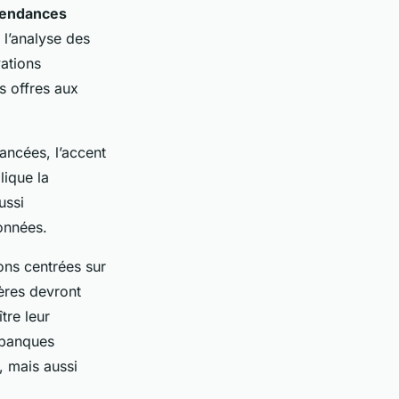
tendances
l’analyse des
vations
s offres aux
ancées, l’accent
lique la
ussi
données.
ons centrées sur
ières devront
tre leur
s banques
, mais aussi