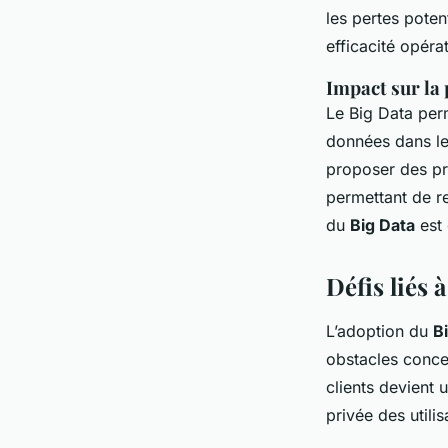
les pertes poten
efficacité opéra
Impact sur la 
Le Big Data per
données dans leu
proposer des pro
permettant de r
du
Big Data
est 
Défis liés 
L’adoption du
B
obstacles conce
clients devient 
privée des utili