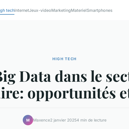
igh tech
Internet
Jeux-video
Marketing
Materiel
Smartphones
HIGH TECH
Big Data dans le sec
ire: opportunités et
Maxence
2 janvier 2025
4 min de lecture
M