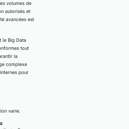
rges volumes de
n autorisés et
ité avancées est
t le Big Data
conformes tout
rantir la
age complexe
internes pour
ion varie.
ta