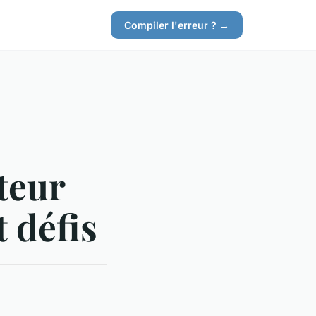
Compiler l'erreur ? →
teur
 défis