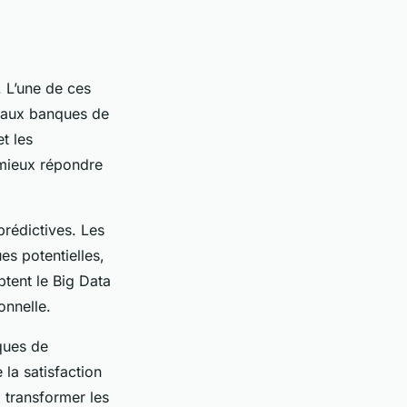
. L’une de ces
t aux banques de
t les
r mieux répondre
rédictives. Les
s potentielles,
optent le Big Data
onnelle.
ques de
 la satisfaction
à transformer les