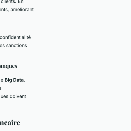
clients. En
ents, améliorant
confidentialité
des sanctions
banques
 le
Big Data
.
s
ques doivent
ancaire