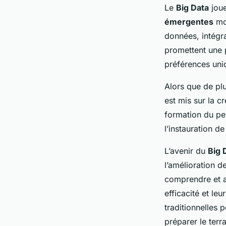
Le
Big Data
joue
émergentes
mon
données, intégran
promettent une p
préférences uni
Alors que de pl
est mis sur la c
formation du per
l’instauration d
L’avenir du
Big 
l’amélioration d
comprendre et a
efficacité et le
traditionnelles 
préparer le terr