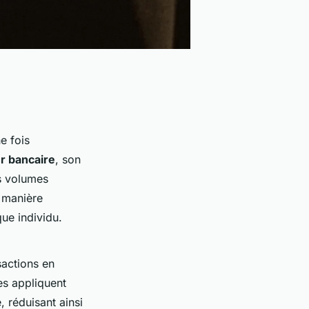
e fois
r bancaire
, son
es volumes
 manière
ue individu.
sactions en
es appliquent
 réduisant ainsi