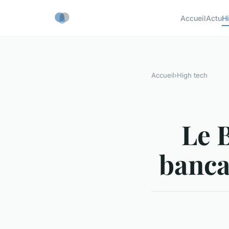
Accueil
Actu
H
Accueil
›
High tech
Le 
banca