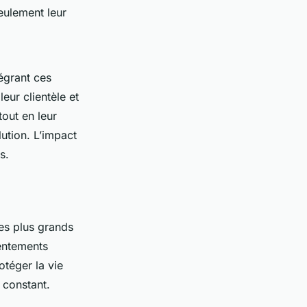
seulement leur
égrant ces
eur clientèle et
tout en leur
ution. L’impact
s.
des plus grands
entements
otéger la vie
 constant.