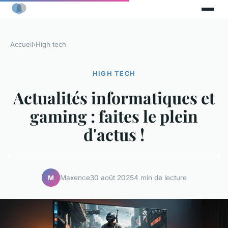
Accueil
›
High tech
HIGH TECH
Actualités informatiques et
gaming : faites le plein
d'actus !
Maxence
30 août 2025
4 min de lecture
M