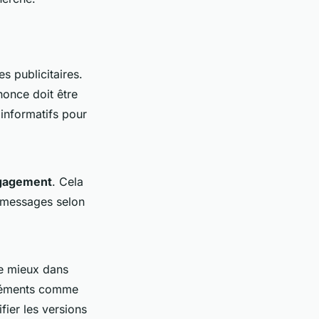
s publicitaires.
once doit être
 informatifs pour
gagement
. Cela
s messages selon
le mieux dans
éléments comme
fier les versions