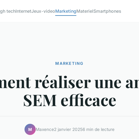
igh tech
Internet
Jeux-video
Marketing
Materiel
Smartphones
MARKETING
nt réaliser une a
SEM efficace
Maxence
2 janvier 2025
6 min de lecture
M