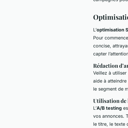
Optimisati
L’
optimisation
Pour commencer,
concise, attraya
capter l’attentio
Rédaction d’a
Veillez à utilis
aide à atteindre
le segment de m
Utilisation de 
L’
A/B testing
es
vos annonces. T
le titre, le tex