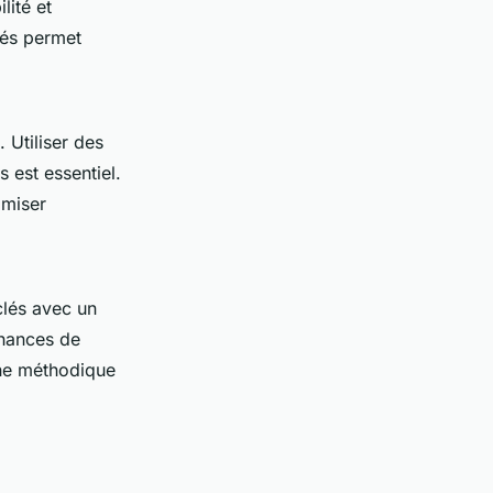
lité et
tés permet
. Utiliser des
 est essentiel.
imiser
clés avec un
hances de
oche méthodique