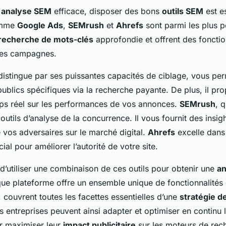
e
analyse SEM
efficace, disposer des bons
outils SEM
est e
omme
Google Ads
,
SEMrush
et
Ahrefs
sont parmi les plus p
recherche de mots-clés
approfondie et offrent des fonctio
es campagnes.
istingue par ses puissantes capacités de ciblage, vous per
publics spécifiques via la recherche payante. De plus, il pr
s réel sur les performances de vos annonces.
SEMrush
, q
outils d’analyse de la concurrence. Il vous fournit des insigh
e vos adversaires sur le marché digital.
Ahrefs
excelle dans
ial pour améliorer l’autorité de votre site.
l d’utiliser une combinaison de ces outils pour obtenir une
an
ue plateforme offre un ensemble unique de fonctionnalités q
couvrent toutes les facettes essentielles d’une
stratégie d
s entreprises peuvent ainsi adapter et optimiser en continu 
 maximiser leur
impact publicitaire
sur les moteurs de rec