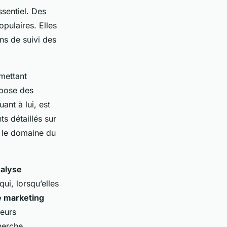
ssentiel. Des
opulaires. Elles
ns de suivi des
mettant
opose des
uant à lui, est
ts détaillés sur
 le domaine du
alyse
ui, lorsqu’elles
e marketing
leurs
herche.