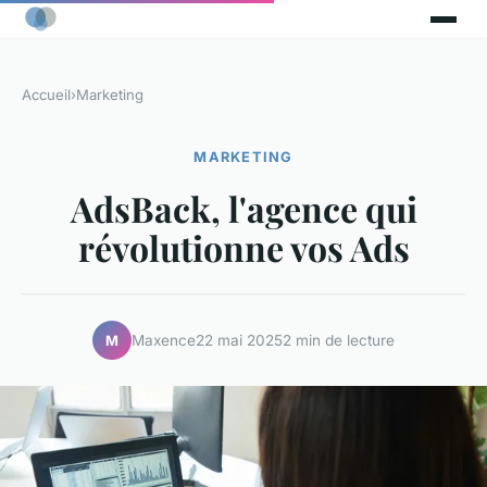
Accueil
›
Marketing
MARKETING
AdsBack, l'agence qui
révolutionne vos Ads
Maxence
22 mai 2025
2 min de lecture
M